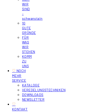
WIR
SIND
–
schwanstain
10
GUTE
GRÜNDE
FÜR
WAS
WIR
STEHEN
KOMM
ZU
UNS
♡
‎ NOCH
MEHR
SERVICE
KATALOGE
VEREDELUNGSTECHNIKEN
DOWNLOADS
NEWSLETTER
♡
KONTAKT