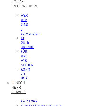
UM DAS
UNTERNEHMEN
WER
WIR
SIND
–
schwanstain
10
GUTE
GRÜNDE
FÜR
WAS
WIR
STEHEN
KOMM
ZU
UNS
♡
‎ NOCH
MEHR
SERVICE
KATALOGE
VEREDELUNGSTECHNIKEN