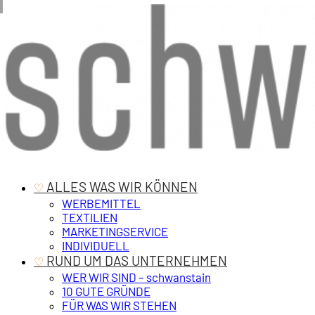
‎ ALLES WAS WIR KÖNNEN
♡
WERBEMITTEL
TEXTILIEN
MARKETINGSERVICE
INDIVIDUELL
‎ RUND UM DAS UNTERNEHMEN
♡
WER WIR SIND – schwanstain
10 GUTE GRÜNDE
FÜR WAS WIR STEHEN