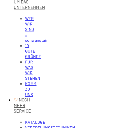
UM DAS
UNTERNEHMEN
WER
WIR
SIND
–
schwanstain
10
GUTE
GRÜNDE
FÜR
WAS
WIR
STEHEN
KOMM
ZU
UNS
♡
‎ NOCH
MEHR
SERVICE
KATALOGE
VEREDELUNGSTECHNIKEN