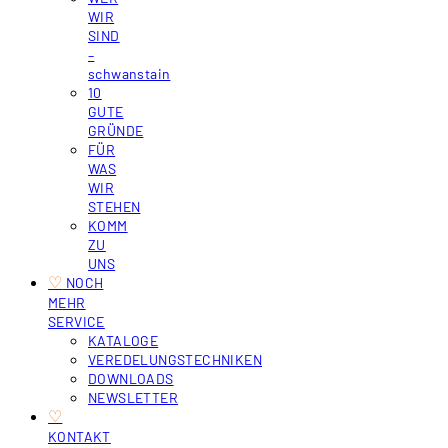
WIR
SIND
–
schwanstain
10
GUTE
GRÜNDE
FÜR
WAS
WIR
STEHEN
KOMM
ZU
UNS
♡
‎ NOCH
MEHR
SERVICE
KATALOGE
VEREDELUNGSTECHNIKEN
DOWNLOADS
NEWSLETTER
♡
KONTAKT