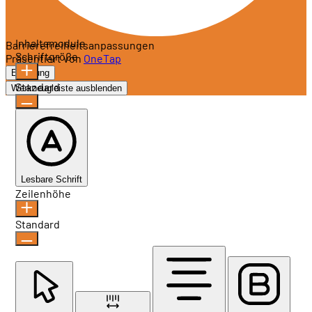
Inhaltsmodule
Barrierefreiheitsanpassungen
Schriftgröße
Präsentiert von
OneTap
Erklärung
Standard
Werkzeugleiste ausblenden
Lesbare Schrift
Zeilenhöhe
Standard