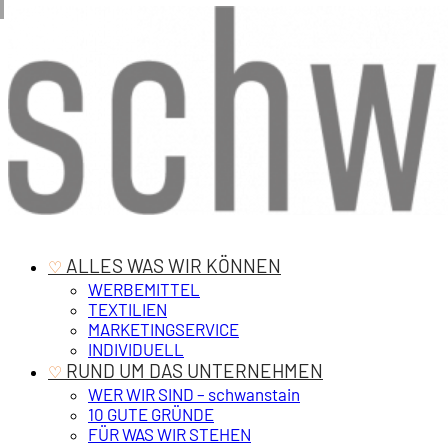
‎ ALLES WAS WIR KÖNNEN
♡
WERBEMITTEL
TEXTILIEN
MARKETINGSERVICE
INDIVIDUELL
‎ RUND UM DAS UNTERNEHMEN
♡
WER WIR SIND – schwanstain
10 GUTE GRÜNDE
FÜR WAS WIR STEHEN