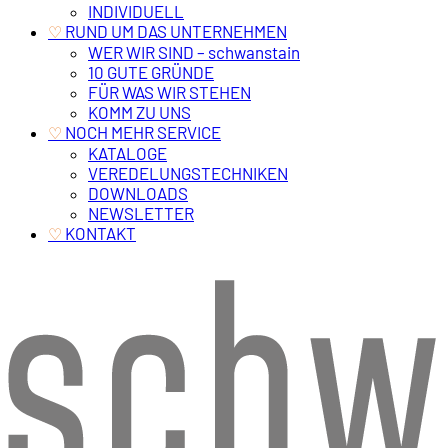
INDIVIDUELL
‎ RUND UM DAS UNTERNEHMEN
♡
WER WIR SIND – schwanstain
10 GUTE GRÜNDE
FÜR WAS WIR STEHEN
KOMM ZU UNS
‎ NOCH MEHR SERVICE
♡
KATALOGE
VEREDELUNGSTECHNIKEN
DOWNLOADS
NEWSLETTER
‎ KONTAKT
♡