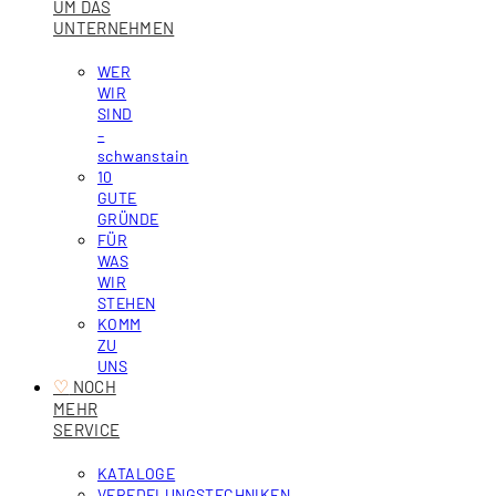
UM DAS
UNTERNEHMEN
WER
WIR
SIND
–
schwanstain
10
GUTE
GRÜNDE
FÜR
WAS
WIR
STEHEN
KOMM
ZU
UNS
♡
‎ NOCH
MEHR
SERVICE
KATALOGE
VEREDELUNGSTECHNIKEN