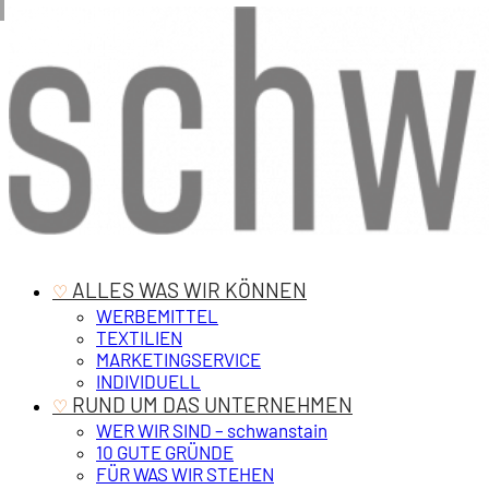
‎ ALLES WAS WIR KÖNNEN
♡
WERBEMITTEL
TEXTILIEN
MARKETINGSERVICE
INDIVIDUELL
‎ RUND UM DAS UNTERNEHMEN
♡
WER WIR SIND – schwanstain
10 GUTE GRÜNDE
FÜR WAS WIR STEHEN