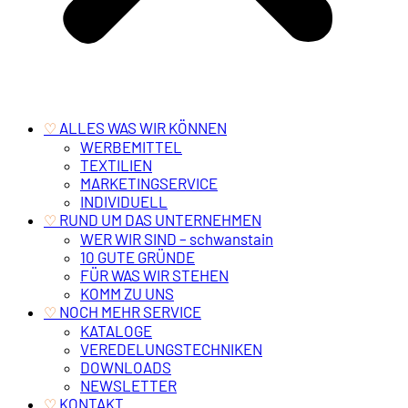
‎ ALLES WAS WIR KÖNNEN
♡
WERBEMITTEL
TEXTILIEN
MARKETINGSERVICE
INDIVIDUELL
‎ RUND UM DAS UNTERNEHMEN
♡
WER WIR SIND – schwanstain
10 GUTE GRÜNDE
FÜR WAS WIR STEHEN
KOMM ZU UNS
‎ NOCH MEHR SERVICE
♡
KATALOGE
VEREDELUNGSTECHNIKEN
DOWNLOADS
NEWSLETTER
‎ KONTAKT
♡