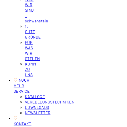
WIR
SIND
–
schwanstain
10
GUTE
GRÜNDE
FÜR
WAS
WIR
STEHEN
KOMM
ZU
UNS
♡
‎ NOCH
MEHR
SERVICE
KATALOGE
VEREDELUNGSTECHNIKEN
DOWNLOADS
NEWSLETTER
♡
KONTAKT